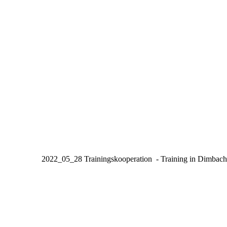
20220528-DSC_3271
20220528-DSC_3285_1
20220528-DSC_3289
20220528-DSC_3289_1
20220528-DSC_3299_1
20220528-DSC_3296
2022_05_28 Trainingskooperation - Training in Dimbach
20220528-DSC_3024
20220528-DSC_3455
20220528-DSC_3692