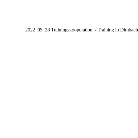
20220910_KinderferienprogrammSiegererung2
20220910_KinderferienprogrammSiegererung1
2022_05_28 Trainingskooperation - Training in Dimbach
20220528-DSC_3138
20220528-DSC_3168
20220528-DSC_3178
20220528-DSC_3144
20220528-DSC_3143
20220528-DSC_3198
20220528-DSC_3235
20220528-DSC_3253
20220528-DSC_3260